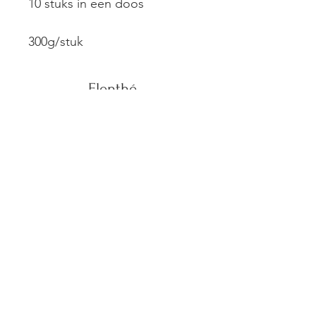
10 stuks in een doos
300g/stuk
Elenthé
Groenstraat 15,
3511 Kuringen
Contacteer ons
info@elenthe.be
013 31 20 64
©2022 Created by MediaTales VOF