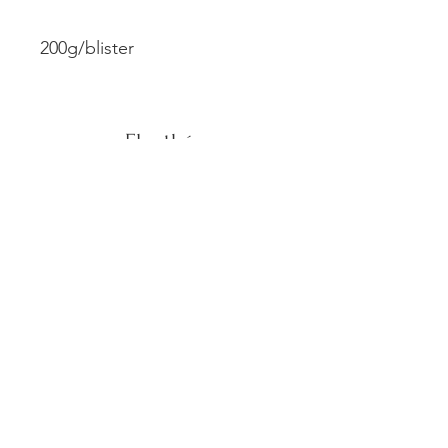
200g/blister
Elenthé
Groenstraat 15,
3511 Kuringen
Contacteer ons
info@elenthe.be
013 31 20 64
©2022 Created by MediaTales VOF